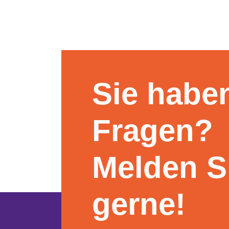
Sie habe
Fragen?
Melden S
gerne!