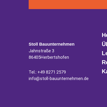
H
Ü
Stoll Bauunternehmen
Jahnstraße 3
L
86405
Herbertshofen
R
K
Tel.:
+49 8271 2579
info@stoll-bauunternehmen.de