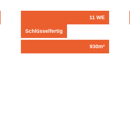
11 WE
Schlüsselfertig
930m²