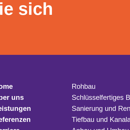
ie sich
ome
Rohbau
ber uns
Schlüsselfertiges 
eistungen
Sanierung und Ren
eferenzen
Tiefbau und Kanala