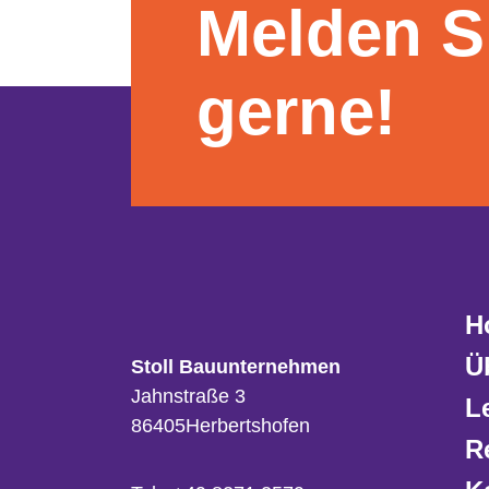
Melden S
gerne!
H
Ü
Stoll Bauunternehmen
Jahnstraße 3
L
86405
Herbertshofen
R