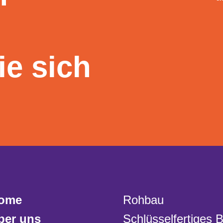
ie sich
ome
Rohbau
ber uns
Schlüsselfertiges 