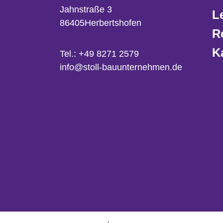
Jahnstraße 3
L
86405
Herbertshofen
R
K
Tel.:
+49 8271 2579
info@stoll-bauunternehmen.de