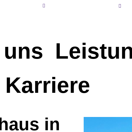
+49 8271 2579
i
 uns
Leistu
Karriere
haus in