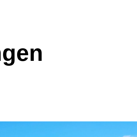
nfo@stoll-bauunternehmen.de
ngen