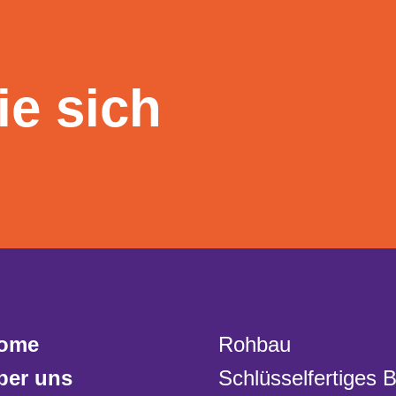
ie sich
ome
Rohbau
ber uns
Schlüsselfertiges 