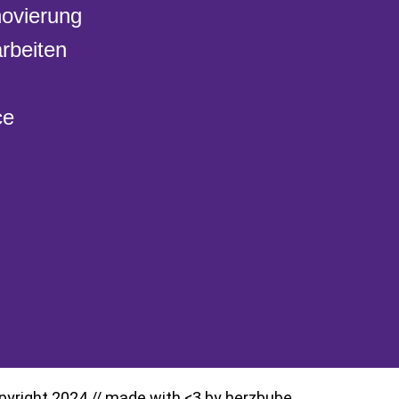
ovierung
rbeiten
ce
pyright 2024 // made with <3 by herzbube