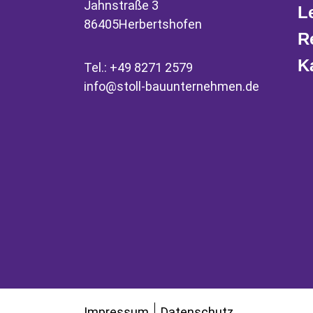
Jahnstraße 3
L
86405
Herbertshofen
R
K
Tel.:
+49 8271 2579
info@stoll-bauunternehmen.de
Impressum
Datenschutz